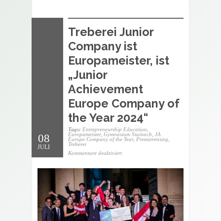
Treberei Junior
Company ist
Europameister, ist
„Junior
Achievement
Europe Company of
the Year 2024“
Tags:
Entrepreneurship Education
,
Europameister
,
Gymnasium Stainach
,
JA
08
Europe Company of the Year
,
Premierensieg
,
Treberei
JULI
für
Kommentare deaktiviert
Treberei
Junior
Company
ist
Europameister,
ist
„Junior
Achievement
Europe
Company
of
the
Year