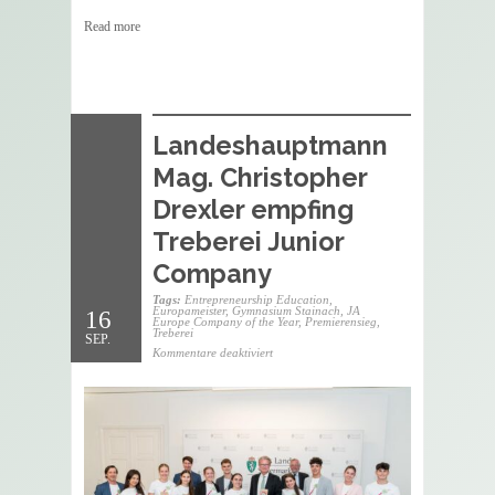
Read more
Landeshauptmann
Mag. Christopher
Drexler empfing
Treberei Junior
Company
Tags:
Entrepreneurship Education
,
Europameister
,
Gymnasium Stainach
,
JA
16
Europe Company of the Year
,
Premierensieg
,
Treberei
SEP.
für
Kommentare deaktiviert
Landeshauptmann
Mag.
Christopher
Drexler
empfing
Treberei
Junior
Company