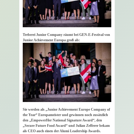
2024“
Treberei Junior Company räumt bei GEN-E-Festival von
Junior Achievement Europa groß ab:
Sie werden als „Junior Achievement Europe Company of
the Year“ Europameister und gewinnen noch zusätzlich
den „EmpowerHer National Signature Award“, den
„Secure Future Food Award“ und Julian Zefferer bekam
als CEO auch einen der Alumi Leadership Awards.