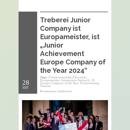
Treberei Junior
Company ist
Europameister, ist
„Junior
Achievement
Europe Company of
the Year 2024“
Tags:
Entrepreneurship Education
,
Europameister
,
Gymnasium Stainach
,
JA
28
Europe Company of the Year
,
Premierensieg
,
Treberei
SEP.
für
Kommentare deaktiviert
Treberei
Junior
Company
ist
Europameister,
ist
„Junior
Achievement
Europe
Company
of
the
Year